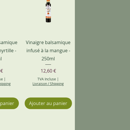
lsamique
Vinaigre balsamique
yrtille -
infusé à la mangue -
l
250ml
Prix
 €
12,60 €
se
|
TVA Incluse
|
hipping
Livraison / Shipping
 panier
Ajouter au panier