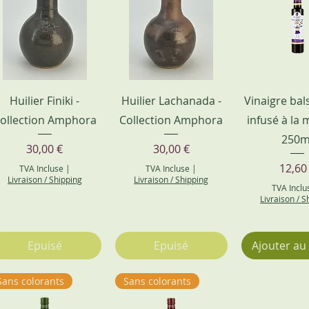
Huilier Finiki -
Huilier Lachanada -
Vinaigre ba
ollection Amphora
Collection Amphora
infusé à la m
250m
Prix
Prix
30,00 €
30,00 €
Prix
12,60
TVA Incluse
|
TVA Incluse
|
Livraison / Shipping
Livraison / Shipping
TVA Inclu
Livraison / S
Epuisé
Epuisé
Ajouter au
Sans colorants
Sans colorants