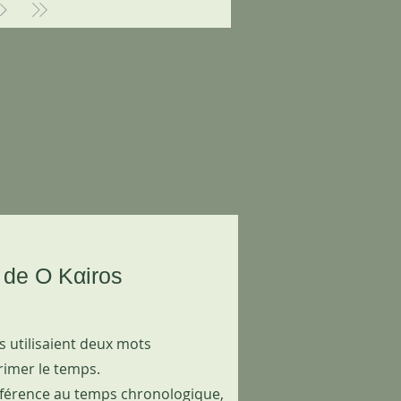
 de O Kαiros
s utilisaient deux mots
rimer le temps.
référence au temps chronologique,