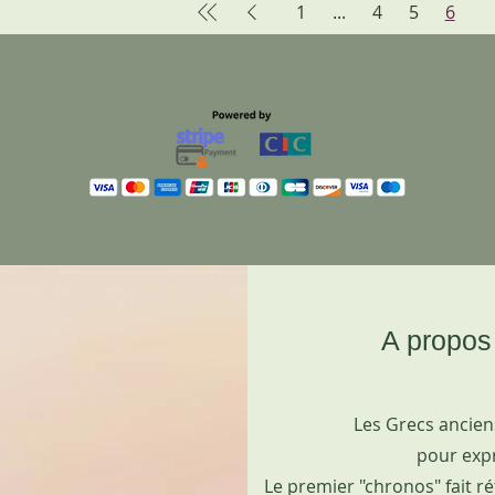
1
...
4
5
6
A propos
Les Grecs ancien
pour exp
Le premier "chronos" fait 