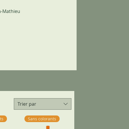
n-Mathieu
Trier par
ts
Sans colorants