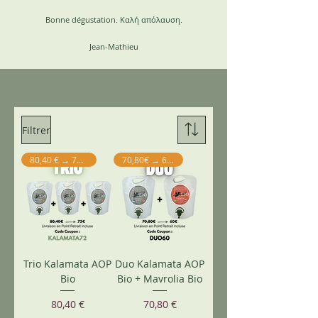
Bonne dégustation. Καλή απόλαυση.
Jean-Mathieu
Filtrer
80,40 € → 72 € TTC
70,80€ → 60€TTC
Trio Kalamata AOP
Duo Kalamata AOP
Bio
Bio + Mavrolia Bio
Prix
Prix
80,40 €
70,80 €