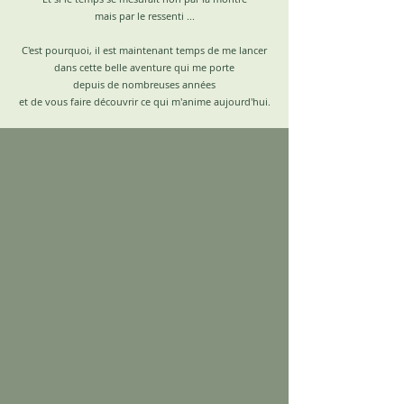
mais par le ressenti ...
C'est pourquoi, il est maintenant temps de me lancer
dans cette belle aventure qui me porte
depuis de nombreuses années
et de vous faire découvrir ce qui m'anime aujourd'hui.
Pourquoi choisir le format poche ?
Le format poche 1L est léger,
hermétique, économique et
recyclable. La poche préserve
l’huile de la lumière et de l’oxygène,
assurant une meilleure
conservation.