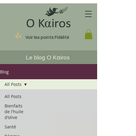
Voir les points Fidélité
α
Le blog O K
iros
Blog
All Posts
All Posts
Bienfaits
de l'huile
d'olive
Santé