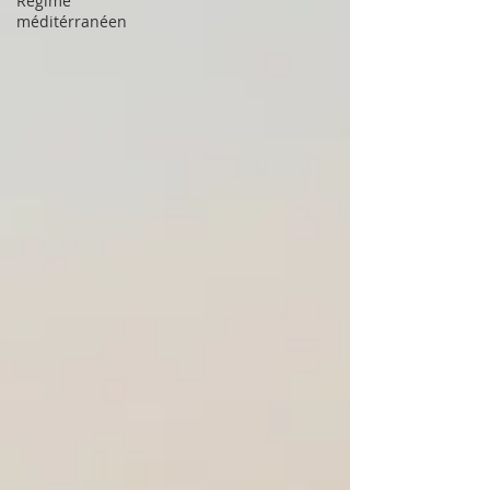
Régime
méditérranéen