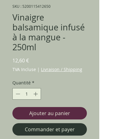
SKU : 5200115412650
Vinaigre
balsamique infusé
à la mangue -
250ml
Prix
12,60 €
TVA Incluse
|
Livraison / Shipping
Quantité
*
Ajouter au panier
Commander et payer