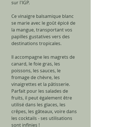
sur l'IGP.
Ce vinaigre balsamique blanc
se marie avec le goût épicé de
la mangue, transportant vos
papilles gustatives vers des
destinations tropicales.
Il accompagne les magrets de
canard, le foie gras, les
poissons, les sauces, le
fromage de chèvre, les
vinaigrettes et la pâtisserie.
Parfait pour les salades de
fruits, il peut également être
utilisé dans les glaces, les
crêpes, les gâteaux, voire dans
les cocktails - ses utilisations
sont infinies !