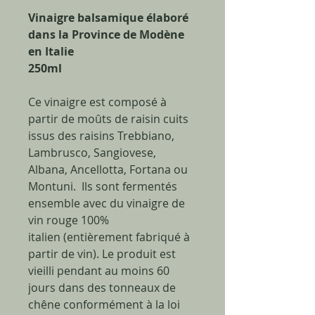
Vinaigre balsamique élaboré
dans la Province de Modène
en Italie
250ml
Ce vinaigre est composé à
partir de moûts de raisin cuits
issus des raisins Trebbiano,
Lambrusco, Sangiovese,
Albana, Ancellotta, Fortana ou
Montuni. Ils sont fermentés
ensemble avec du vinaigre de
vin rouge 100%
italien (entièrement fabriqué à
partir de vin). Le produit est
vieilli pendant au moins 60
jours dans des tonneaux de
chêne conformément à la loi