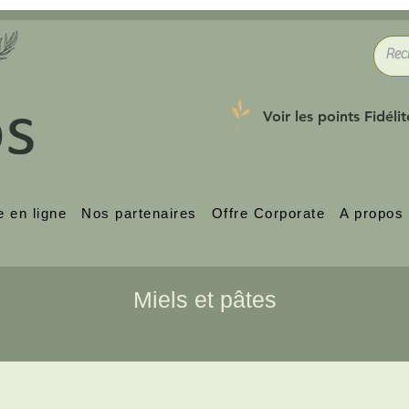
Voir les points Fidélit
e en ligne
Nos partenaires
Offre Corporate
A propos
Miels et pâtes