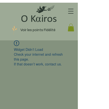
Voir les points Fidélité
Widget Didn’t Load
Check your internet and refresh
this page.
If that doesn’t work, contact us.