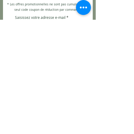
* Les offres promotionnelles ne sont pas cumulables, un
seul code coupon de réduction par commande,
Saisissez votre adresse e-mail
JE M'INSCRIS
(c) 2026 O Kairos - CGV
Mentions légales
Politique de confidentialité