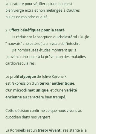
laboratoire pour vérifier qu’une huile est 
bien vierge extra et non mélangée à d’autres 
huiles de moindre qualité.
2. 
Effets bénéfiques pour la santé
·      Ils réduisent l’absorption du cholestérol LDL (le 
“mauvais” cholestérol) au niveau de l’intestin.
·      De nombreuses études montrent qu’ils 
peuvent contribuer à la prévention des maladies 
cardiovasculaires.
Le profil 
atypique 
de l’olive Koroneiki 
est l’expression d’un 
terroir authentique
, 
d’un 
microclimat unique
, et d’une 
variété 
ancienne
 au caractère bien trempé.
Cette décision confirme ce que nous vivons au 
quotidien dans nos vergers :
La Koroneiki est un 
trésor vivant
 : résistante à la 